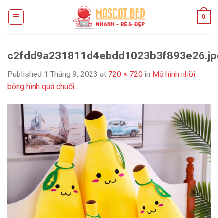
Skip
0
to
content
c2fdd9a231811d4ebdd1023b3f893e26.j
Published
1 Tháng 9, 2023
at
720 × 720
in
Mô hình nhồi
bông hình quả chuối