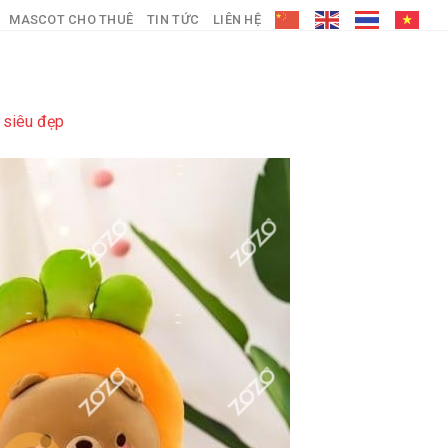
MASCOT CHO THUÊ
TIN TỨC
LIÊN HỆ
g siêu đẹp