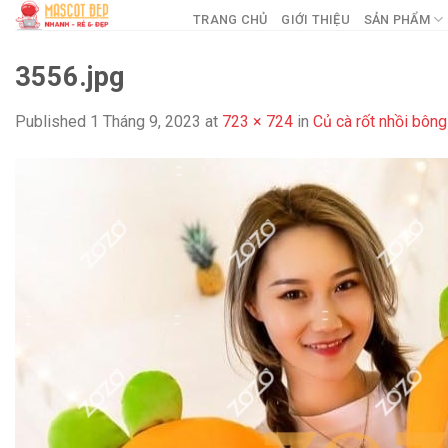
Skip
TRANG CHỦ
GIỚI THIỆU
SẢN PHẨM
to
content
3556.jpg
Published
1 Tháng 9, 2023
at
723 × 724
in
Củ cà rốt nhồi bôn