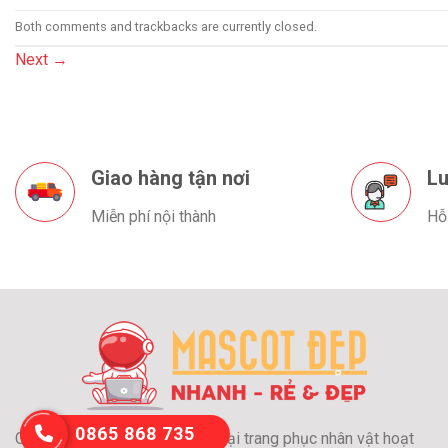
Both comments and trackbacks are currently closed.
Next
→
Giao hàng tận nơi
Lu
Miễn phí nội thành
Hỗ
0865 868 735
Chuyên may và cho thuê các loại trang phục nhân vật hoạt