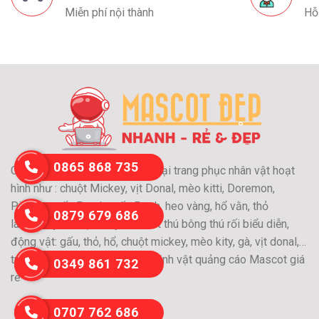
Miễn phí nội thành
Hỗ
0865 868 735
Chuyên may và cho thuê các loại trang phục nhân vật hoạt
hình như : chuột Mickey, vịt Donal, mèo kitti, Doremon,
Pikachu, gấu Panda, gấu Pooh, heo vàng, hổ vằn, thỏ
0879 679 686
láu….Chuyên nhận may Mascot thú bông thú rối biểu diễn,
động vật: gấu, thỏ, hổ, chuột mickey, mèo kity, gà, vịt donal,…
trang phục nhân vật hoạt hình,linh vật quảng cáo Mascot giá
0349 861 732
rẻ
0707 762 686