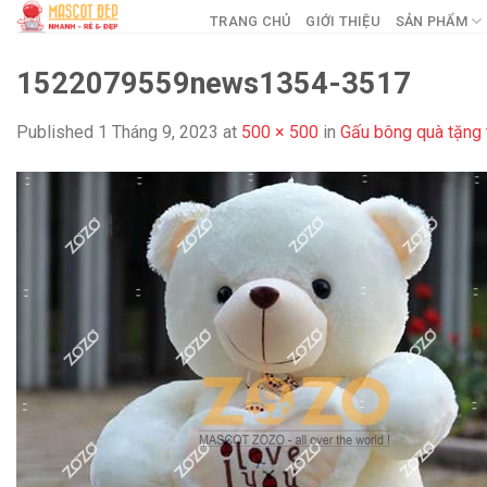
Skip
TRANG CHỦ
GIỚI THIỆU
SẢN PHẨM
to
content
1522079559news1354-3517
Published
1 Tháng 9, 2023
at
500 × 500
in
Gấu bông quà tặng 