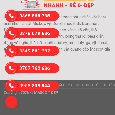
0865 868 735
Chuyên may và cho thuê các loại trang phục nhân vật hoạt
hình như : chuột Mickey, vịt Donal, mèo kitti, Doremon,
Pikachu, gấu Panda, gấu Pooh, heo vàng, hổ vằn, thỏ
0879 679 686
láu….Chuyên nhận may Mascot thú bông thú rối biểu diễn,
động vật: gấu, thỏ, hổ, chuột mickey, mèo kity, gà, vịt donal,…
trang phục nhân vật hoạt hình,linh vật quảng cáo Mascot giá
0349 861 732
rẻ
0707 762 686
0963 839 844
TRANG CHỦ
GIỚI THIỆU
SẢN PHẨM
MASCOT CHO THUÊ
TIN TỨ
Copyright 2026 ©
MASCOT ĐẸP