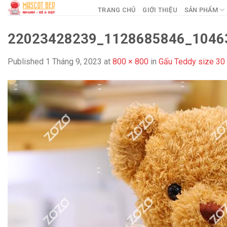
Skip
TRANG CHỦ
GIỚI THIỆU
SẢN PHẨM
to
content
22023428239_1128685846_10463
Published
1 Tháng 9, 2023
at
800 × 800
in
Gấu Teddy size 30 