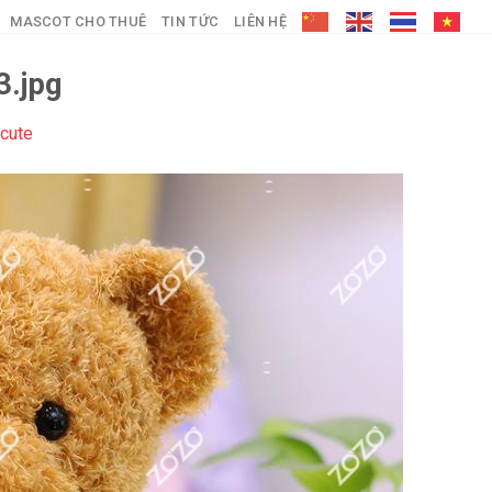
MASCOT CHO THUÊ
TIN TỨC
LIÊN HỆ
.jpg
cute