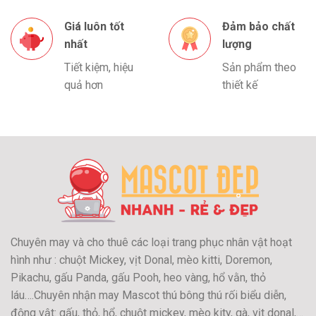
Giá luôn tốt
Đảm bảo chất
nhất
lượng
Tiết kiệm, hiệu
Sản phẩm theo
quả hơn
thiết kế
Chuyên may và cho thuê các loại trang phục nhân vật hoạt
hình như : chuột Mickey, vịt Donal, mèo kitti, Doremon,
Pikachu, gấu Panda, gấu Pooh, heo vàng, hổ vằn, thỏ
láu….Chuyên nhận may Mascot thú bông thú rối biểu diễn,
động vật: gấu, thỏ, hổ, chuột mickey, mèo kity, gà, vịt donal,…