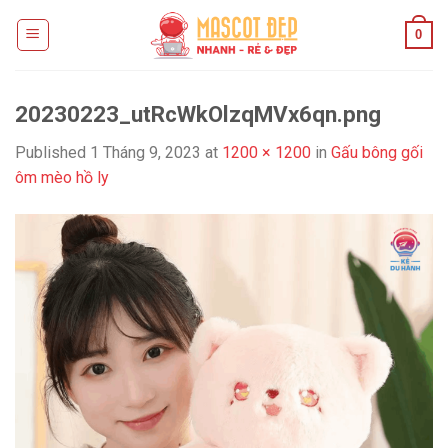
Skip
0
to
content
20230223_utRcWkOlzqMVx6qn.png
Published
1 Tháng 9, 2023
at
1200 × 1200
in
Gấu bông gối
ôm mèo hồ ly