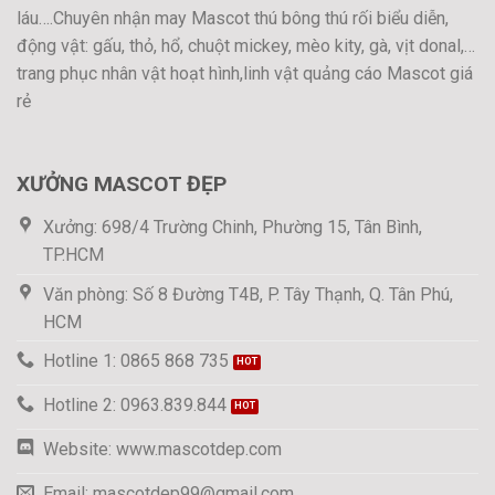
láu….Chuyên nhận may Mascot thú bông thú rối biểu diễn,
động vật: gấu, thỏ, hổ, chuột mickey, mèo kity, gà, vịt donal,…
trang phục nhân vật hoạt hình,linh vật quảng cáo Mascot giá
rẻ
XƯỞNG MASCOT ĐẸP
Xưởng: 698/4 Trường Chinh, Phường 15, Tân Bình,
TP.HCM
Văn phòng: Số 8 Đường T4B, P. Tây Thạnh, Q. Tân Phú,
HCM
Hotline 1: 0865 868 735
Hotline 2: 0963.839.844
Website: www.mascotdep.com
Email: mascotdep99@gmail.com