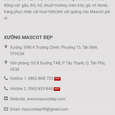
động vật: gấu, thỏ, hổ, chuột mickey, mèo kity, gà, vịt donal,…
trang phục nhân vật hoạt hình,linh vật quảng cáo Mascot giá
rẻ
XƯỞNG MASCOT ĐẸP
Xưởng: 698/4 Trường Chinh, Phường 15, Tân Bình,
TP.HCM
Văn phòng: Số 8 Đường T4B, P. Tây Thạnh, Q. Tân Phú,
HCM
Hotline 1: 0865 868 735
Hotline 2: 0963.839.844
Website: www.mascotdep.com
Email: mascotdep99@gmail.com