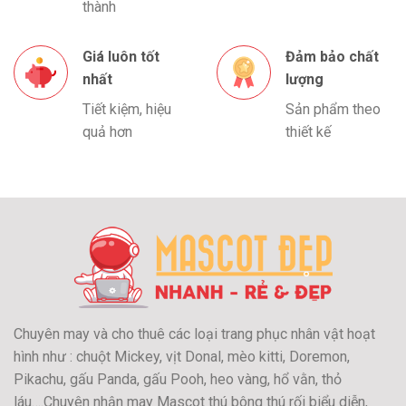
thành
Giá luôn tốt
Đảm bảo chất
nhất
lượng
Tiết kiệm, hiệu
Sản phẩm theo
quả hơn
thiết kế
Chuyên may và cho thuê các loại trang phục nhân vật hoạt
hình như : chuột Mickey, vịt Donal, mèo kitti, Doremon,
Pikachu, gấu Panda, gấu Pooh, heo vàng, hổ vằn, thỏ
láu….Chuyên nhận may Mascot thú bông thú rối biểu diễn,