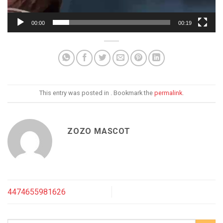
00:00
00:19
This entry was posted in . Bookmark the
permalink
.
ZOZO MASCOT
4474655981626