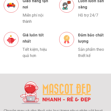
Giao hàng tận
Luôn luôn sẵn
nơi
sàng
Miễn phí nội
Hỗ trợ 24/7
thành
Giá luôn tốt
Đảm bảo chất
nhất
lượng
Tiết kiệm, hiệu
Sản phẩm theo
quả hơn
thiết kế
Chuyên may và cho thuê các loại trang phục nhân vật hoạt