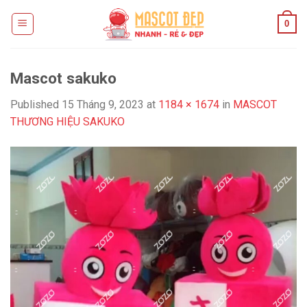
Skip
0
to
content
Mascot sakuko
Published
15 Tháng 9, 2023
at
1184 × 1674
in
MASCOT
THƯƠNG HIỆU SAKUKO