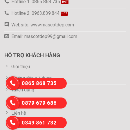
Hotline 1: 0865 868 735
Hotline 2: 0963.839.844
Website: www.mascotdep.com
Email: mascotdep99@gmail.com
HỖ TRỢ KHÁCH HÀNG
Giới thiệu
Hướng dẫn sử dụng
0865 868 735
Tuyển dụng
Thông tin thanh toán
0879 679 686
Liên hệ
0349 861 732