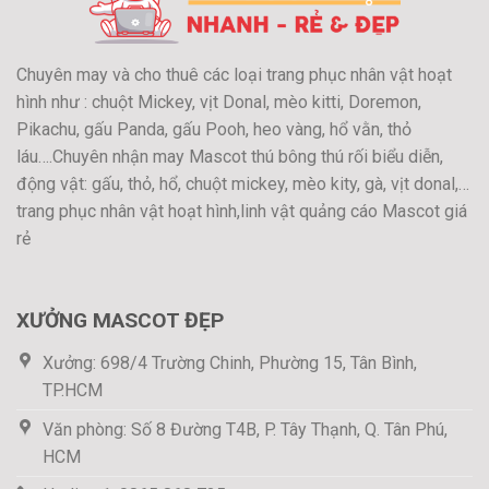
Chuyên may và cho thuê các loại trang phục nhân vật hoạt
hình như : chuột Mickey, vịt Donal, mèo kitti, Doremon,
Pikachu, gấu Panda, gấu Pooh, heo vàng, hổ vằn, thỏ
láu….Chuyên nhận may Mascot thú bông thú rối biểu diễn,
động vật: gấu, thỏ, hổ, chuột mickey, mèo kity, gà, vịt donal,…
trang phục nhân vật hoạt hình,linh vật quảng cáo Mascot giá
rẻ
XƯỞNG MASCOT ĐẸP
Xưởng: 698/4 Trường Chinh, Phường 15, Tân Bình,
TP.HCM
Văn phòng: Số 8 Đường T4B, P. Tây Thạnh, Q. Tân Phú,
HCM