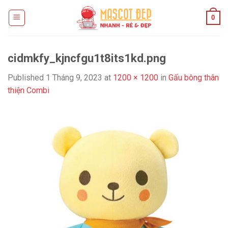
Skip
0
to
content
cidmkfy_kjncfgu1t8its1kd.png
Published
1 Tháng 9, 2023
at
1200 × 1200
in
Gấu bông thân
thiện Combi