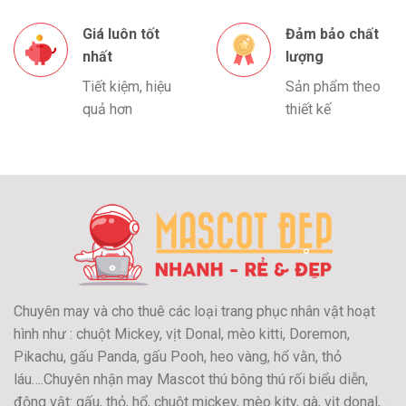
Giá luôn tốt
Đảm bảo chất
nhất
lượng
Tiết kiệm, hiệu
Sản phẩm theo
quả hơn
thiết kế
Chuyên may và cho thuê các loại trang phục nhân vật hoạt
hình như : chuột Mickey, vịt Donal, mèo kitti, Doremon,
Pikachu, gấu Panda, gấu Pooh, heo vàng, hổ vằn, thỏ
láu….Chuyên nhận may Mascot thú bông thú rối biểu diễn,
động vật: gấu, thỏ, hổ, chuột mickey, mèo kity, gà, vịt donal,…