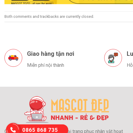
Both comments and trackbacks are currently closed.
Giao hàng tận nơi
Lu
Miễn phí nội thành
Hỗ
0865 868 735
Chuyên may và cho thuê các loại trang phục nhân vật hoạt