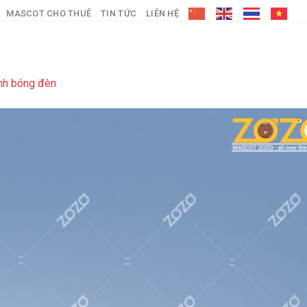
MASCOT CHO THUÊ
TIN TỨC
LIÊN HỆ
nh bóng đèn